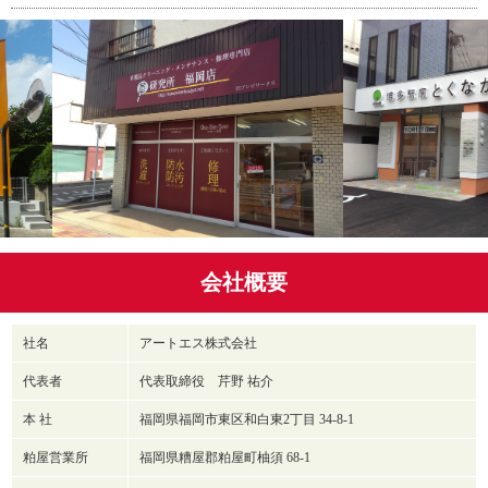
会社概要
社名
アートエス株式会社
代表者
代表取締役 芹野 祐介
本 社
福岡県福岡市東区和白東2丁目 34-8-1
粕屋営業所
福岡県糟屋郡粕屋町柚須 68-1