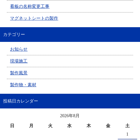
看板の名称変更工事
マグネットシートの製作
カテゴリー
お知らせ
現場施工
製作風景
製作物・素材
投稿日カレンダー
2026年8月
日
月
火
水
木
金
土
1